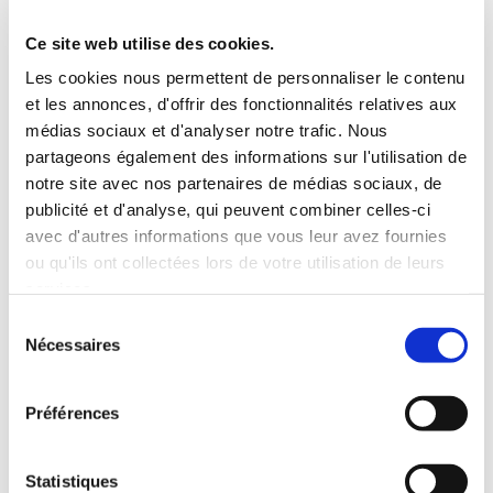
Ce site web utilise des cookies.
Les cookies nous permettent de personnaliser le contenu
et les annonces, d'offrir des fonctionnalités relatives aux
médias sociaux et d'analyser notre trafic. Nous
partageons également des informations sur l'utilisation de
notre site avec nos partenaires de médias sociaux, de
publicité et d'analyse, qui peuvent combiner celles-ci
RSI SMARTCAP EVO SPORT
avec d'autres informations que vous leur avez fournies
ou qu'ils ont collectées lors de votre utilisation de leurs
Hard-top non vitré en acier inoxidable avec feu
services.
stop
Sélection
3 ouvertures securisées par serrures à clé
Nécessaires
du
vitre sur panneau avnt avec fenêtre coulissante
consentement
portes laterales vitrées avec fenêtres
coulissantes
Préférences
rails sur le toit pour recevoir une galerie ou des
barres de toît
Statistiques
repose sur des fixations dédiées à chaque