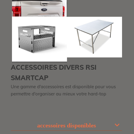
ACCESSOIRES DIVERS RSI
SMARTCAP
Une gamme d'accessoires est disponible pour vous
permettre d'organiser au mieux votre hard-top
accessoires disponibles