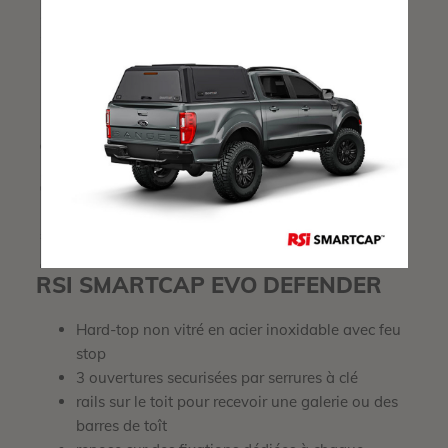
RSI SMARTCAP EVO DEFENDER
Hard-top non vitré en acier inoxidable avec feu
stop
3 ouvertures securisées par serrures à clé
rails sur le toit pour recevoir une galerie ou des
barres de toît