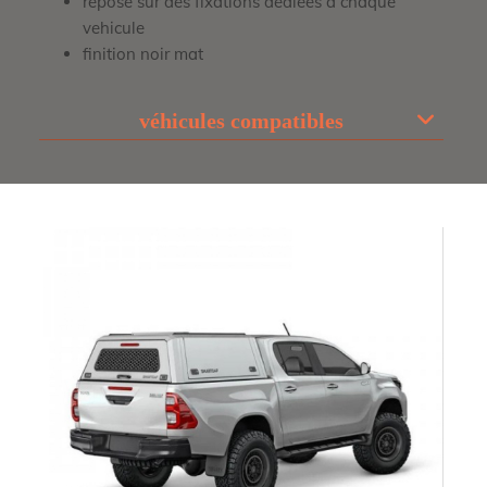
repose sur des fixations dédiées à chaque
vehicule
finition noir mat
véhicules compatibles