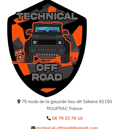
75 route de la gauzide lieu-dit Sabene 81150

ROUFFIAC France
06 79 23 70 10

technical.offroad@gmail.com
