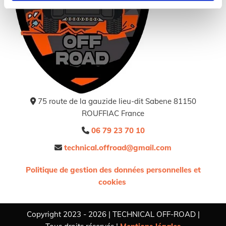
75 route de la gauzide lieu-dit Sabene 81150

ROUFFIAC France
06 79 23 70 10

technical.offroad@gmail.com

Politique de gestion des données personnelles et
cookies
Copyright 2023 - 2026 | TECHNICAL OFF-ROAD |