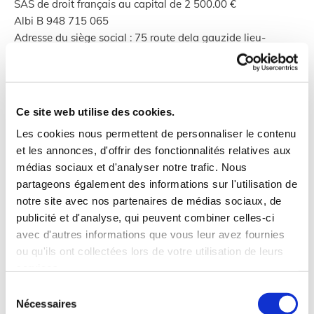
SAS de droit français au capital de 2 500.00 €
Albi B 948 715 065
Adresse du siège social : 75 route dela gauzide lieu-
dit Sabene 81150 ROUFFIAC, France
Numéro de téléphone :
06 79 23 70 10
Directeur de la publication
Ce site web utilise des cookies.
Sebastien NAVARRO est président
Les cookies nous permettent de personnaliser le contenu
et les annonces, d'offrir des fonctionnalités relatives aux
Hébergeur
médias sociaux et d'analyser notre trafic. Nous
Orange SA
partageons également des informations sur l'utilisation de
SA au capital de 10 640 226 396 euros
notre site avec nos partenaires de médias sociaux, de
RCS Nanterre B 380 129 866
publicité et d'analyse, qui peuvent combiner celles-ci
Siège social : 111, quai du Président Roosevelt 92130
avec d'autres informations que vous leur avez fournies
Issy-les-Moulineaux et domiciliée pour les besoins des
ou qu'ils ont collectées lors de votre utilisation de leurs
présentes : Business Unit Pro PME France - 1 avenue
services.
Nelson Mandela – 94745 ARCUEIL
Numéro de téléphone :
01 44 44 22 22
Sélection
Nécessaires
du