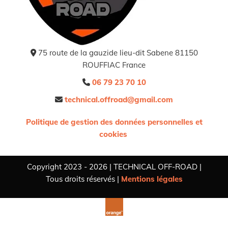
75 route de la gauzide lieu-dit Sabene 81150

ROUFFIAC France
06 79 23 70 10

technical.offroad@gmail.com

Politique de gestion des données personnelles et
cookies
Copyright 2023 - 2026 | TECHNICAL OFF-ROAD |
Tous droits réservés |
Mentions légales